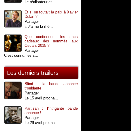
Le réalisateur et ...
Et si on foutait la paix à Xavier
Dolan ?
Partager
« J’aime la rhé...
Que contiennent les sacs
cadeaux des nommés aux
Oscars 2015 ?
Partager
C’est connu, les s...
Les derniers trailers
Blind : la bande annonce
troublante !
Partager
Le 15 avril procha...
Partisan : l'intrigante bande
annonce !
Partager
Le 29 avril procha...