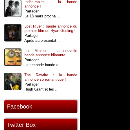
Indésirables : la bande
annonce !
Partager
Le 18 mars prochai...
Lost River : bande annonce du
premier film de Ryan Gosling !
Partager
Après sa présentat...
Les Minions : la nouvelle
bande annonce hilarante !
Partager
La seconde bande a...
The Rewrite : la bande
annonce so romantique !
Partager
Hugh Grant et les ...
Facebook
Twitter Box