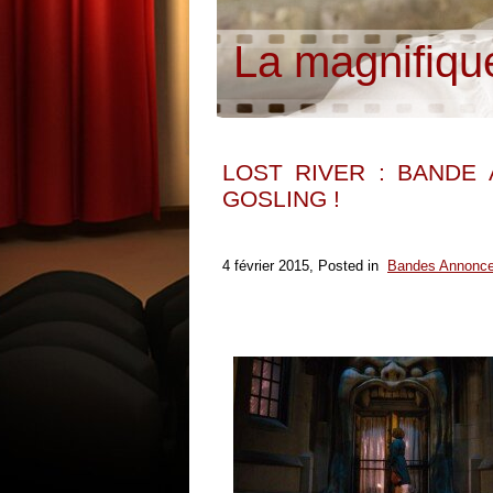
1
2
3
La magnifique
LOST RIVER : BANDE
GOSLING !
4 février 2015
, Posted in
Bandes Annonc