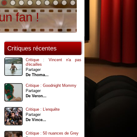
un fan !
Critiques récentes
Critique : Vincent n'a pas
d'écailles
Partager
De Thoma...
Critique : Goodnight Mommy
Partager
De Veron...
Critique : L'enquête
Partager
De Vince...
Critique : 50 nuances de Grey