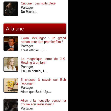
Critique : Les nuits d'été
Partager
De Mario...
A la une
Ewan McGregor : un grand
roman pour son premier film !
Partager
C’est officiel : E...
La magnifique lettre de J.K.
Rowling à un fan !
Partager
En juin dernier, l...
5 choses à savoir sur Bob
l'éponge !
Partager
Alors que
Bob l’ép...
Alien : la nouvelle version a
trouvé son réalisateur !
Partager