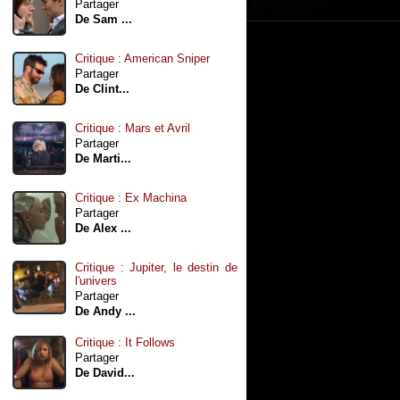
Partager
De Sam ...
Critique : American Sniper
Partager
De Clint...
Critique : Mars et Avril
Partager
De Marti...
Critique : Ex Machina
Partager
De Alex ...
Critique : Jupiter, le destin de
l'univers
Partager
De Andy ...
Critique : It Follows
Partager
De David...