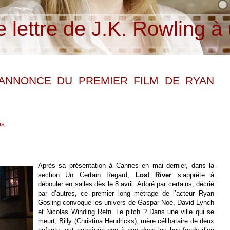
4
5
6
7
8
9
10
 lettre de J.K. Rowling à 
 ANNONCE DU PREMIER FILM DE RYAN
es
Après sa présentation à Cannes en mai dernier, dans la
section Un Certain Regard,
Lost River
s’apprête à
débouler en salles dès le 8 avril. Adoré par certains, décrié
par d’autres, ce premier long métrage de l’acteur Ryan
Gosling convoque les univers de Gaspar Noé, David Lynch
et Nicolas Winding Refn. Le pitch ? Dans une ville qui se
meurt, Billy (Christina Hendricks), mère célibataire de deux