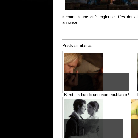
menant à une cité engloutie. Ces deux-là
annonce !
Posts similaires:
Blind : la bande annonce troublante !