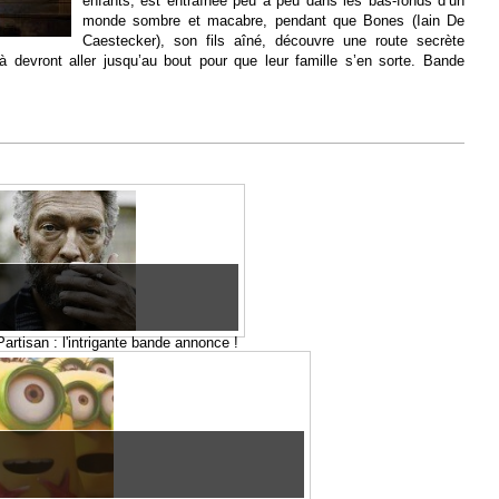
enfants, est entraînée peu à peu dans les bas-fonds d’un
monde sombre et macabre, pendant que Bones (Iain De
Caestecker), son fils aîné, découvre une route secrète
 devront aller jusqu’au bout pour que leur famille s’en sorte. Bande
Partisan : l'intrigante bande annonce !