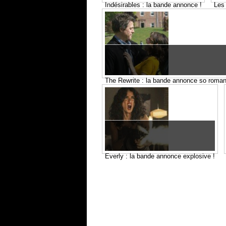
Indésirables : la bande annonce !
Les 
The Rewrite : la bande annonce so roman
Everly : la bande annonce explosive !