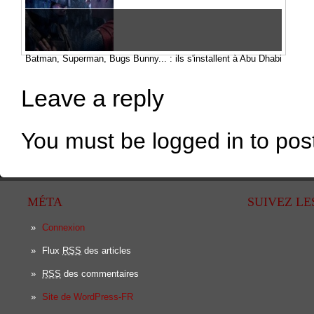
Batman, Superman, Bugs Bunny... : ils s'installent à Abu Dhabi
Leave a reply
You must be logged in to po
MÉTA
SUIVEZ LE
Connexion
Flux
RSS
des articles
RSS
des commentaires
Site de WordPress-FR